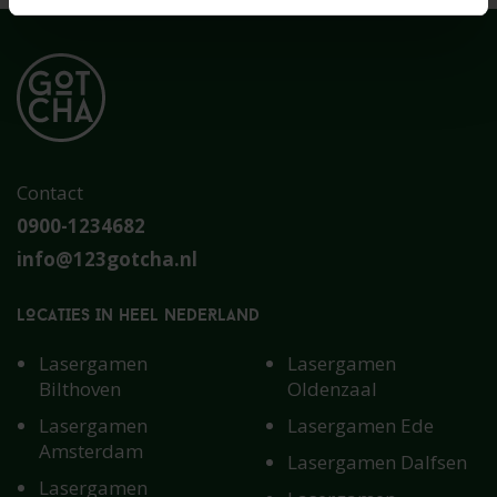
Contact
0900-1234682
info@123gotcha.nl
LOCATIES IN HEEL NEDERLAND
Lasergamen
Lasergamen
Bilthoven
Oldenzaal
Lasergamen
Lasergamen Ede
Amsterdam
Lasergamen Dalfsen
Lasergamen