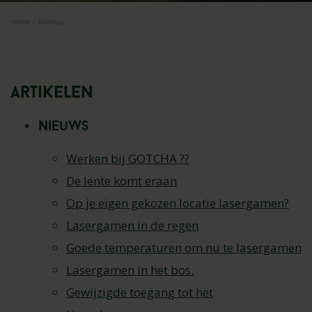
Home
/
Sitemap
Artikelen
Nieuws
Werken bij GOTCHA ??
De lente komt eraan
Op je eigen gekozen locatie lasergamen?
Lasergamen in de regen
Goede temperaturen om nu te lasergamen
Lasergamen in het bos.
Gewijzigde toegang tot het