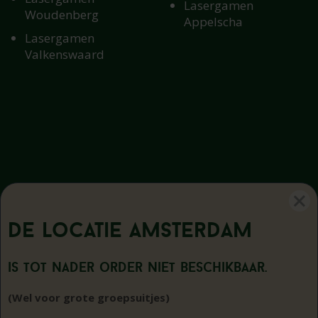
Lasergamen
Woudenberg
Appelscha
Lasergamen
Valkenswaard
De locatie
Amsterdam
is tot nader order niet beschikbaar.
Disclaimer
|
Privacy statement
|
Sitemap
|
(Wel voor grote groepsuitjes)
Cookiebeleid