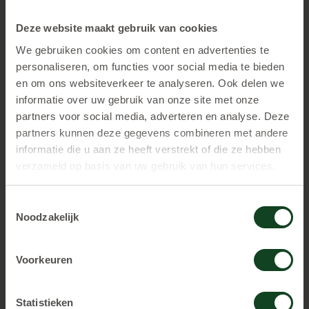
Kinderfeestje Dalfsen
Kinderfeestje Dedemsvaart
Deze website maakt gebruik van cookies
Kinderfeestje Drachten
We gebruiken cookies om content en advertenties te
personaliseren, om functies voor social media te bieden
Kinderfeestje Ede
en om ons websiteverkeer te analyseren. Ook delen we
Kinderfeestje Enschede
informatie over uw gebruik van onze site met onze
Kinderfeestje Friesland
partners voor social media, adverteren en analyse. Deze
partners kunnen deze gegevens combineren met andere
Kinderfeestje Haarlem
informatie die u aan ze heeft verstrekt of die ze hebben
Kinderfeestje Hardenberg
verzameld op basis van uw gebruik van hun services.
Kinderfeestje Heerenveen
Kinderfeestje Hengelo
Toestemmingsselectie
Noodzakelijk
Kinderfeestje Houten
Kinderfeestje Losser
Voorkeuren
Kinderfeestje Nieuwegein
Kinderfeestje Oldenzaal
Statistieken