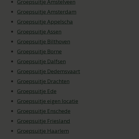
Groepsuitje Amstelveen
Groepsuitje Amsterdam
Groepsuitje Appelscha
Groepsuitje Assen
Groepsuitje Bilthoven
Groepsuitje Borne
Groepsuitje Dalfsen
Groepsuitje Dedemsvaart
Groepsuitje Drachten
Groepsuitje Ede
Groepsuitje eigen locatie
Groepsuitje Enschede
Groepsuitje Friesland
Groepsuitje Haarlem