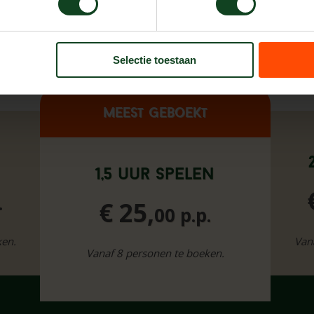
Selectie toestaan
Meest geboekt
n
1,5 uur spelen
.
€ 25,
00 p.p.
ken.
Van
Vanaf 8 personen te boeken.