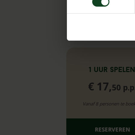
1 uur spele
€ 17,
50 p.p
Vanaf 8 personen te boe
RESERVEREN