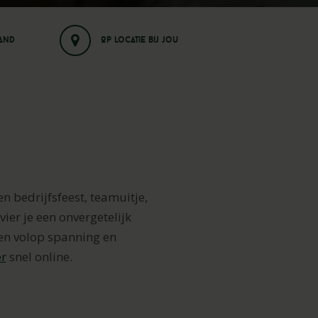
land
Op locatie bij jou
n bedrijfsfeest, teamuitje,
vier je een onvergetelijk
f en volop spanning en
er
snel online.