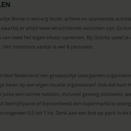
len
tje Borne is een erg leuke, actieve en spannende activitei
waarbij er altijd twee verschillende varianten zijn. Zo k
van twee het tegen elkaar opnemen. Bij Gotcha speel je al
. Het minimum aantal is wel 8 personen.
?
 in heel Nederland een groepsuitje lasergamen organisere
tje liever op een eigen locatie organiseren? Ook dat kan! 
t jullie een ruimte hebben, inclusief genoeg obstakels, w
oot bedrijfspand of bijvoorbeeld een supermarkt te laser
an ongeveer 0,5 tot 1 ha. Denk aan een bos op park in de