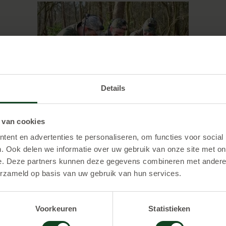
Details
DIRECT ONLINE RESERVEREN >
 van cookies
ent en advertenties te personaliseren, om functies voor social
n
. Ook delen we informatie over uw gebruik van onze site met on
e. Deze partners kunnen deze gegevens combineren met andere i
en aan die variëren in duur van het spel en prijzen. Zo ku
erzameld op basis van uw gebruik van hun services.
Voor 1,5 uur spelen betaal je € 25,00 per persoon en 2 uur
Voorkeuren
Statistieken