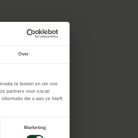
Over
 media te bieden en om ons
ze partners voor social
nformatie die u aan ze heeft
n je al 1 uur spelen voor
 spelen kost € 30,00 per
Marketing