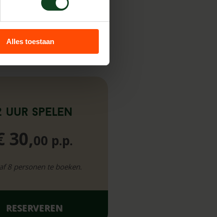
Alles toestaan
2 uur spelen
€ 30,
00 p.p.
af 8 personen te boeken.
RESERVEREN