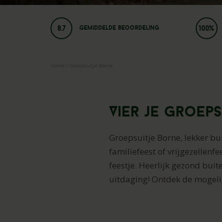
8.7
100%
Gemiddelde beoordeling
Home
/
Groepsuitje Borne
Vier je groeps
Groepsuitje Borne, lekker bu
familiefeest of vrijgezellenf
feestje. Heerlijk gezond buit
uitdaging! Ontdek de mogeli