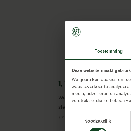
Toestemming
Deze website maakt gebruik
We gebruiken cookies om cont
1, 1,5 of 2 uur spele
websiteverkeer te analyseren
media, adverteren en analys
We bieden verschillende pakkett
verstrekt of die ze hebben v
slechts € 17,50,- per persoon. 
Toestemmingsselectie
persoon.
Noodzakelijk