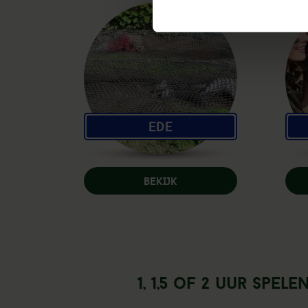
Ede
BEKIJK
1, 1,5 of 2 uur spele