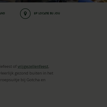
land
Op locatie bij jou
iefeest of
vrijgezellenfeest
,
Heerlijk gezond buiten in het
roepsuitje bij Gotcha en