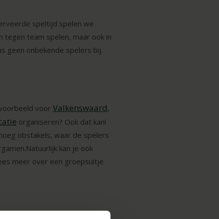
serveerde speltijd spelen we
eam tegen team spelen, maar ook in
dus geen onbekende spelers bij.
Valkenswaard
ijvoorbeeld voor
,
catie
organiseren? Ook dat kan!
genoeg obstakels, waar de spelers
rgamen.Natuurlijk kan je ook
Lees meer over een groepsuitje