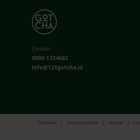
Contact
0900-1234682
info@123gotcha.nl
Disclaimer
|
Privacy statement
|
Sitemap
|
Coo