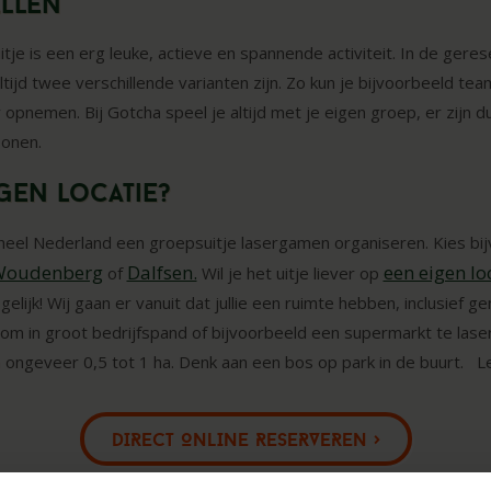
ellen
je is een erg leuke, actieve en spannende activiteit. In de gere
altijd twee verschillende varianten zijn. Zo kun je bijvoorbeeld t
opnemen. Bij Gotcha speel je altijd met je eigen groep, er zijn 
sonen.
gen locatie?
in heel Nederland een groepsuitje lasergamen organiseren. Kies b
oudenberg
Dalfsen.
een eigen lo
of
Wil je het uitje liever op
elijk! Wij gaan er vanuit dat jullie een ruimte hebben, inclusief 
f om in groot bedrijfspand of bijvoorbeeld een supermarkt te lase
n ongeveer 0,5 tot 1 ha. Denk aan een bos op park in de buurt. 
DIRECT ONLINE RESERVEREN >