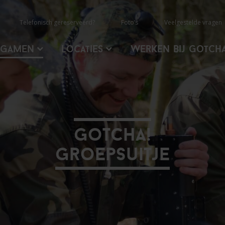
Telefonisch gereserveerd?
Foto’s
Veelgestelde vragen
rgamen
Locaties
Werken Bij Gotch
Gotcha!
Groepsuitje