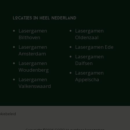
LOCATIES IN HEEL NEDERLAND
Lasergamen
Lasergamen
Bilthoven
Oldenzaal
Lasergamen
Lasergamen Ede
Amsterdam
Lasergamen
Lasergamen
Dalfsen
De locatie
Woudenberg
Lasergamen
Lasergamen
Appelscha
is tot nader orde
Valkenswaard
(Wel voor grote groepsu
kiebeleid