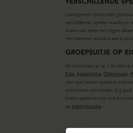
Verschillende sp
Lasergamen tijdens een groepsuit
verschillende spellen waarbij er 
teams van twee het tegen elkaar 
Het minimum aantal is wel 8 per
Groepsuitje op ei
Bij Gotcha kun je op 7 locaties 
Ede
Appelscha
Oldenzaal
W
,
,
,
Het spel binnen spelen is ook mog
zich kunnen verschuilen. Erg gaa
buiten spelen in een stuk bos va
eigen locatie
op
.