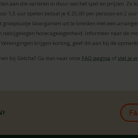
en aan die variëren in duur van het spel en prijzen. Zo ku
Voor 1,5 uur spelen betaal je € 25,00 per persoon en 2 uur
et groepsuitje lasergamen uit te breiden met een arrang
en nabijgelegen horecagelegenheid. Informeer naar de mog
t) Verenigingen krijgen korting, geef dit aan bij de opmerk
men bij Gotcha? Ga dan naar onze
FAQ pagina
of
stel je v
F
n?