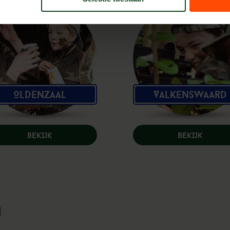
Oldenzaal
Valkenswaard
BEKIJK
BEKIJK
n