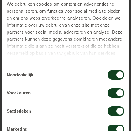
We gebruiken cookies om content en advertenties te
extra spelers € 12,00 pp. extra spelers €
personaliseren, om functies voor social media te bieden
en om ons websiteverkeer te analyseren. Ook delen we
17,00 pp. extra spelers € 21,00 pp.
informatie over uw gebruik van onze site met onze
partners voor social media, adverteren en analyse. Deze
Om het geheel leuk af te sluiten , met alle sterke
partners kunnen deze gegevens combineren met andere
verhalen die erbij horen bieden we een beker
informatie die u aan ze heeft verstrekt of die ze hebben
frisdrank en chips naar keuze aan voor de zeer
verzameld op basis van uw gebruik van hun services.
vriendelijke prijs van € 1,50 pp.
Toestemmingsselectie
Noodzakelijk
Voorkeuren
Statistieken
Marketing