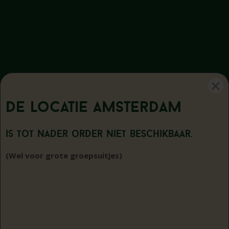
De locatie
Amsterdam
is tot nader order niet beschikbaar.
Disclaimer
|
Privacy statement
|
Sitemap
|
(Wel voor grote groepsuitjes)
Cookiebeleid
Webdesign: StandOut Reclame
Copyright ©2026 GOTCHA outdoor lasergamen