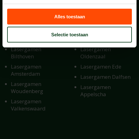
Contact
0900-1234682
Alles toestaan
info@123gotcha.nl
Selectie toestaan
LOCATIES IN HEEL NEDERLAND
Lasergamen
Lasergamen
Bilthoven
Oldenzaal
Lasergamen
Lasergamen Ede
Amsterdam
Lasergamen Dalfsen
Lasergamen
Lasergamen
Woudenberg
Appelscha
Lasergamen
Valkenswaard