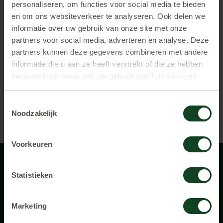
personaliseren, om functies voor social media te bieden
en om ons websiteverkeer te analyseren. Ook delen we
informatie over uw gebruik van onze site met onze
partners voor social media, adverteren en analyse. Deze
8.7
Gemiddelde beoordeling
partners kunnen deze gegevens combineren met andere
informatie die u aan ze heeft verstrekt of die ze hebben
100%
Kindvriendelijk
verzameld op basis van uw gebruik van hun services.
NL
Locaties in heel nederland
Toestemmingsselectie
Noodzakelijk
Op locatie bij jou
Voorkeuren
Statistieken
Marketing