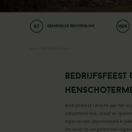
8.7
100%
Gemiddelde beoordeling
Home
/
Bedrijfsfeest Utrecht
Bedrijfsfeest
Henschoterm
Bedrijfsfeest Utrecht aan het o
ontzettend leuk, actief en spann
eigen locatie (bijvoorbeeld in ju
om nooit te vergeten! Vervolgens