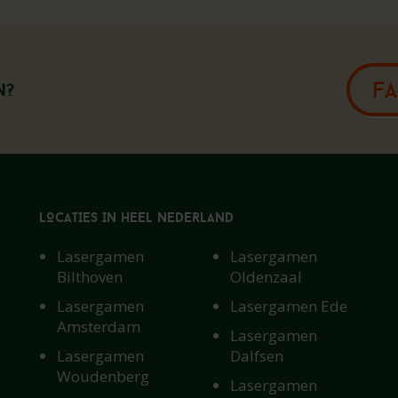
F
n?
LOCATIES IN HEEL NEDERLAND
Lasergamen
Lasergamen
Bilthoven
Oldenzaal
Lasergamen
Lasergamen Ede
Amsterdam
Lasergamen
Lasergamen
Dalfsen
De locatie
Woudenberg
Lasergamen