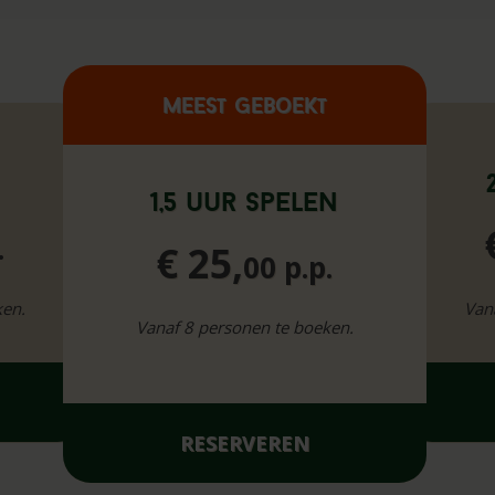
Meest geboekt
n
1,5 uur spelen
.
€ 25,
00 p.p.
ken.
Van
Vanaf 8 personen te boeken.
RESERVEREN