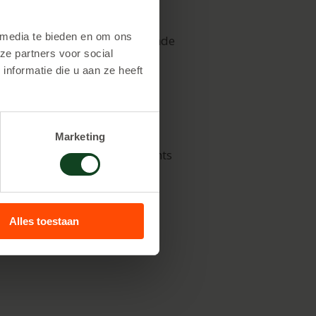
 Ga je liever op een eigen
 media te bieden en om ons
eveer 1 ha. Er moeten voldoende
ze partners voor social
lie kantoorpand? Ook daar kan
nformatie die u aan ze heeft
Marketing
je al 1 uur spelen voor slechts
 kost € 30,00 per persoon.De
Alles toestaan