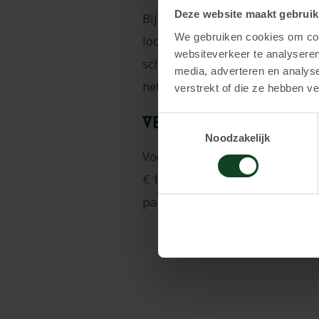
Deze website maakt gebruik
Bij Gotcha kun je in Woudenber
We gebruiken cookies om cont
locatie lasergamen? Ook dat is
websiteverkeer te analyseren
schuilplekken aanwezig zijn. Be
media, adverteren en analys
het spel gespeeld worden! Lee
verstrekt of die ze hebben v
Verschillende pakk
Toestemmingsselectie
Noodzakelijk
Voor het bedrijfsfeest Utrecht 
€ 17,50,- per persoon. Voor 1,5
pakketten zijn allemaal vanaf 