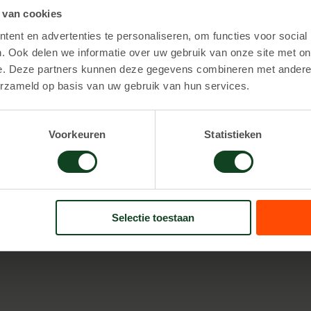
 van cookies
g, gelegen in de provincie Utrecht, spannend lasergamen.
ent en advertenties te personaliseren, om functies voor social
 mogelijk! Wij adviseren een grote ruimte buiten van ong
. Ook delen we informatie over uw gebruik van onze site met on
schik je over een grote ruimte binnen? Bijvoorbeeld jul
e. Deze partners kunnen deze gegevens combineren met andere i
s hier meer over lasergamen
op eigen locatie
.
erzameld op basis van uw gebruik van hun services.
etten
Voorkeuren
Statistieken
lasergamen bieden we verschillende pakketten aan. Zo kun 
 uur spelen betaal je € 25,00 per persoon en 2 uur spelen
8 personen te boeken.
Bekijk de pakketten hier.
Selectie toestaan