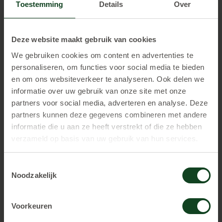
Toestemming
Details
Over
€ 17,
50 p.p.
Deze website maakt gebruik van cookies
Vanaf 8 personen te boeken.
We gebruiken cookies om content en advertenties te
personaliseren, om functies voor social media te bieden
en om ons websiteverkeer te analyseren. Ook delen we
informatie over uw gebruik van onze site met onze
RESERVEREN
partners voor social media, adverteren en analyse. Deze
partners kunnen deze gegevens combineren met andere
informatie die u aan ze heeft verstrekt of die ze hebben
Meest geboekt
verzameld op basis van uw gebruik van hun services.
Toestemmingsselectie
Noodzakelijk
1,5 uur spelen
€ 25,
00 p.p.
Voorkeuren