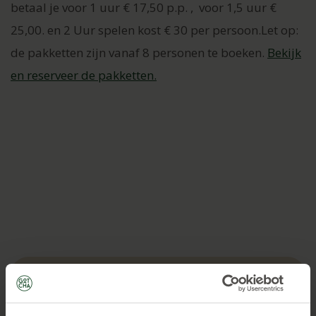
betaal je voor 1 uur € 17,50 p.p. , voor 1,5 uur €
25,00. en 2 Uur spelen kost € 30 per persoon.Let op:
de pakketten zijn vanaf 8 personen te boeken.
Bekijk
en reserveer de pakketten.
1 uur spelen