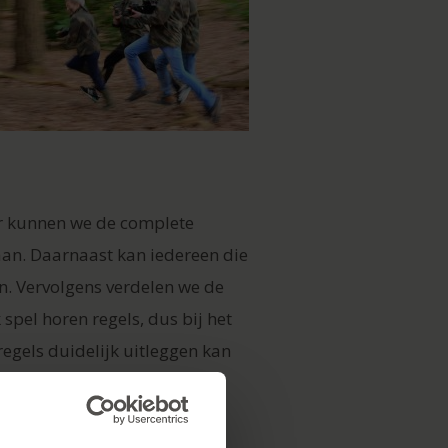
or kunnen we de complete
aan. Daarnaast kan iedereen die
n. Vervolgens verdelen we de
spel horen regels, dus bij het
regels duidelijk uitleggen kan
orgen ervoor dat de spellen