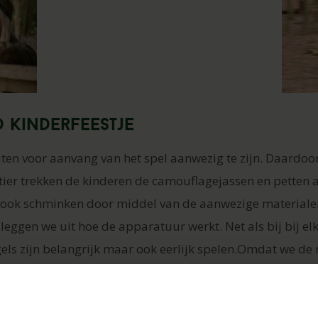
 kinderfeestje
ten voor aanvang van het spel aanwezig te zijn. Daardo
rtier trekken de kinderen de camouflagejassen en petten 
ich ook schminken door middel van de aanwezige materiale
eggen we uit hoe de apparatuur werkt. Net als bij bij elk 
els zijn belangrijk maar ook eerlijk spelen.Omdat we de 
nen.
 de kinderen onder hun hoede tijdens de speeltijd. Zij z