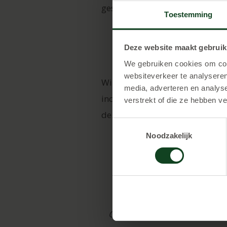
gestructureerd en veilig verlope
Toestemming
Deze website maakt gebruik
We gebruiken cookies om cont
websiteverkeer te analyseren
Wil je een kinderfeestje Assen o
media, adverteren en analys
inclusief gebruik van camouflag
verstrekt of die ze hebben v
de gereserveerde tijd spelen!
Toestemmingsselectie
Noodzakelijk
De prijs v
1 uur spele
extra spelers 
Om het geheel leuk af te sluit