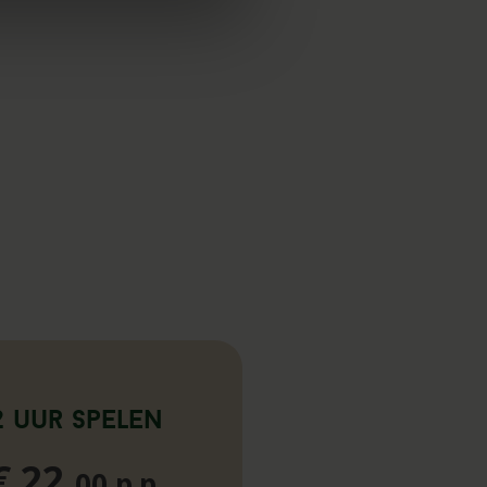
2 uur spelen
€ 22,
00 p.p.