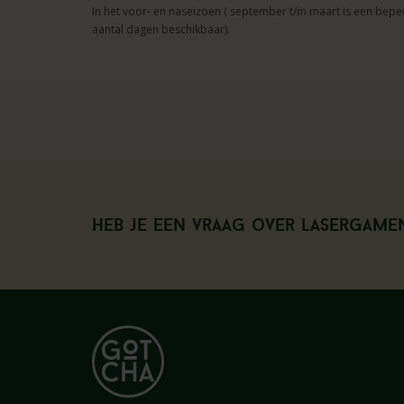
In het voor- en naseizoen ( september t/m maart is een bepe
aantal dagen beschikbaar).
Heb je een vraag over Lasergame