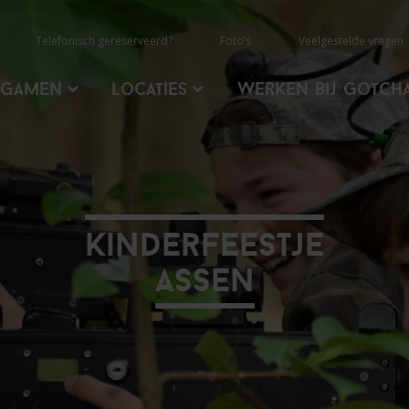
Telefonisch gereserveerd?
Foto’s
Veelgestelde vragen
rgamen
Locaties
Werken Bij Gotch
Kinderfeestje
Assen