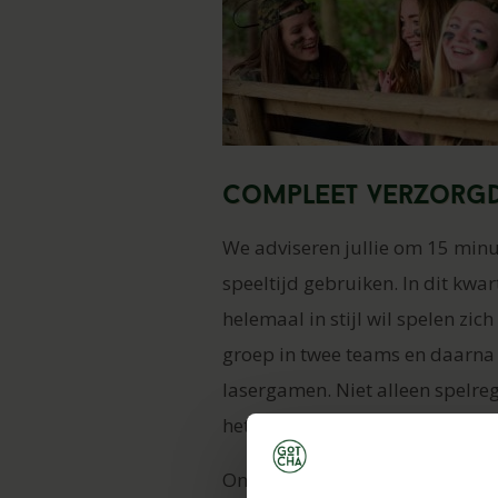
Compleet verzorgd
We adviseren jullie om 15 minu
speeltijd gebruiken. In dit kwa
helemaal in stijl wil spelen z
groep in twee teams en daarna l
lasergamen. Niet alleen spelreg
het feestje al met al echt begin
Onze ervaren begeleiders nemen