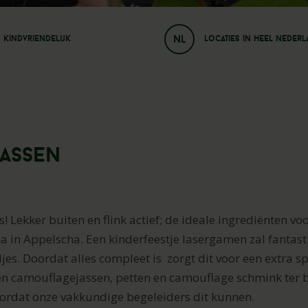
NL
Kindvriendelijk
Locaties in heel neder
 Assen
s! Lekker buiten en flink actief; de ideale ingrediënten vo
cha in Appelscha. Een kinderfeestje lasergamen zal fantasti
jes. Doordat alles c
ompleet is zorgt dit voor een extra 
en camouflagejassen, petten en camouflage schmink ter 
oordat onze vakkundige begeleiders dit kunnen.