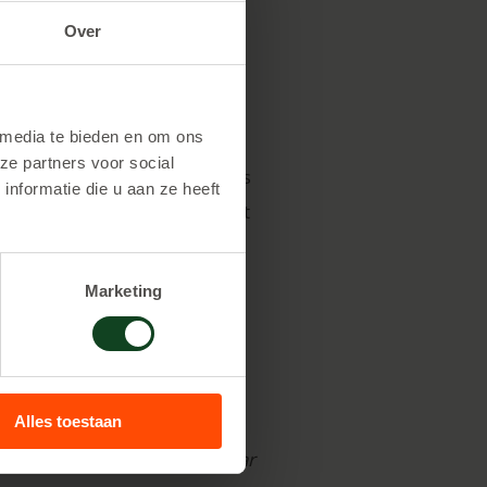
Over
 media te bieden en om ons
ze partners voor social
 tussen de 8 en 13 jaar. Dit is
nformatie die u aan ze heeft
speeltijd om dus je kunt echt
Marketing
t/m 13 jaar
len € 210,00
ers € 21,00 pp.
Alles toestaan
n beker frisdrank en chips naar