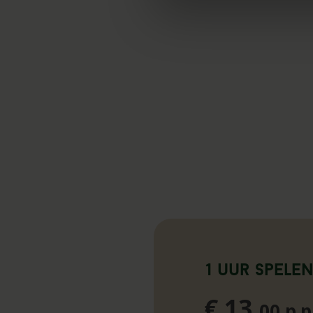
1 uur spele
€ 13,
00 p.p