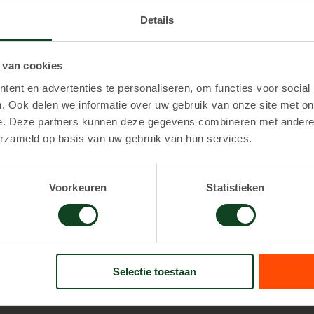
n. Dit wordt het beste verjaardagsfeestje ooit!
Details
DIRECT ONLINE RESERVEREN >
 van cookies
ent en advertenties te personaliseren, om functies voor social
. Ook delen we informatie over uw gebruik van onze site met on
rganiseren? Dat kan al vanaf € 12,- per kind voor kinderen
e. Deze partners kunnen deze gegevens combineren met andere i
ejassen, petten en schmink. De uitleg doen we buiten de 
erzameld op basis van uw gebruik van hun services.
Voorkeuren
Statistieken
oor de kinderfeestjes is vast voor 1- 10 kinderen, leeftijd 
n € 120,00 1,5 uur spelen € 170,00 2 uur spe
€ 12,00 pp. extra spelers € 17,00 pp. extra spel
Selectie toestaan
en , met alle sterke verhalen die erbij horen bieden we ee