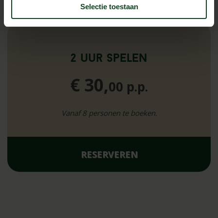
Selectie toestaan
2 uur spelen
€ 30,
00 p.p.
Vanaf 8 personen te boeken.
RESERVEREN