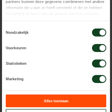
partners kunnen deze gegevens combineren met andere
informatie die u aan ze heeft verstrekt of die ze hebben
RESERVEREN
verzameld op basis van uw gebruik van hun services.
Toestemmingsselectie
Meest geboekt
Noodzakelijk
Voorkeuren
1,5 uur spelen
Statistieken
€ 25,
00 p.p.
Marketing
Vanaf 8 personen te boeken.
Alles toestaan
RESERVEREN