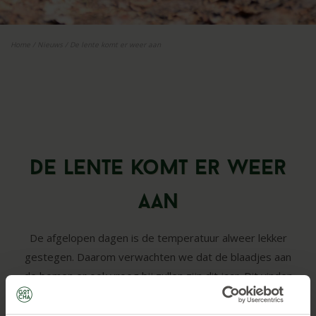
Home
/
Nieuws
/
De lente komt er weer aan
De lente komt er weer
aan
De afgelopen dagen is de temperatuur alweer lekker
gestegen. Daarom verwachten we dat de blaadjes aan
de bomen er ook vroeg bij zullen zijn dit jaar. Dit vinden
onze spelers natuurlijk erg fijn, je kunt je dan nog beter
verstoppen tijdens het lasergamen buiten in het bos.