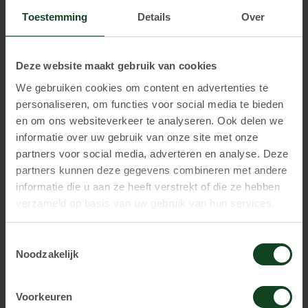
Elk jaar zien we dat steeds meer mensen ons spel
Toestemming
Details
Over
komen spelen. Eigenlijk maakt het niet eens zoveel uit
wat voor weer het is, zowel bij zon, regen of sneeuw
Deze website maakt gebruik van cookies
genieten alle mensen van ons prachtige lasergame
We gebruiken cookies om content en advertenties te
buiten.
personaliseren, om functies voor social media te bieden
en om ons websiteverkeer te analyseren. Ook delen we
informatie over uw gebruik van onze site met onze
partners voor social media, adverteren en analyse. Deze
partners kunnen deze gegevens combineren met andere
informatie die u aan ze heeft verstrekt of die ze hebben
verzameld op basis van uw gebruik van hun services.
Toestemmingsselectie
Noodzakelijk
8.7
Gemiddelde beoordeling
Voorkeuren
100%
Kindvriendelijk