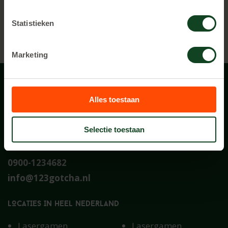
NL
Locaties in heel nederland
Statistieken
Op locatie bij jou
Marketing
Alles toestaan
Selectie toestaan
Contact
0900-1234682
info@123gotcha.nl
LOCATIES IN HEEL NEDERLAND
Lasergamen
Lasergamen