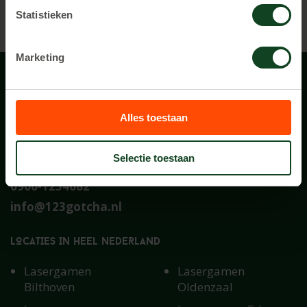
Statistieken
Op locatie bij jou
Marketing
Alles toestaan
Selectie toestaan
Contact
0900-1234682
info@123gotcha.nl
LOCATIES IN HEEL NEDERLAND
Lasergamen
Lasergamen
Bilthoven
Oldenzaal