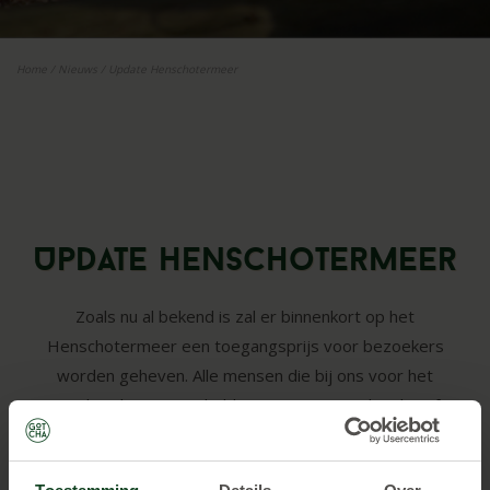
Home
/
Nieuws
/
Update Henschotermeer
Update Henschotermeer
Zoals nu al bekend is zal er binnenkort op het
Henschotermeer een toegangsprijs voor bezoekers
worden geheven. Alle mensen die bij ons voor het
Outdoor lasergame hebben gereserveerd, inclusief
begeleiders die niet meespelen, zullen dan van ons een
code ontvangen om op het terrein te komen. Extra