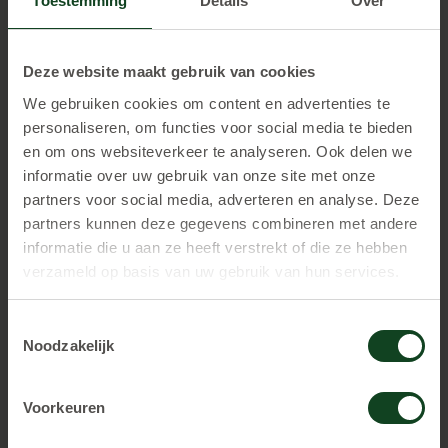
Toestemming
Details
Over
kosten, behoudens parkeerkosten, zijn dan niet aan de
orde. Momenteel is nog niet precies bekend wanneer
het systeem in werking zal treden maar naar
Deze website maakt gebruik van cookies
verwachting is dat 1 mei.
We gebruiken cookies om content en advertenties te
personaliseren, om functies voor social media te bieden
en om ons websiteverkeer te analyseren. Ook delen we
informatie over uw gebruik van onze site met onze
partners voor social media, adverteren en analyse. Deze
partners kunnen deze gegevens combineren met andere
informatie die u aan ze heeft verstrekt of die ze hebben
verzameld op basis van uw gebruik van hun services.
Toestemmingsselectie
8.7
Gemiddelde beoordeling
Noodzakelijk
100%
Kindvriendelijk
Voorkeuren
NL
Locaties in heel nederland