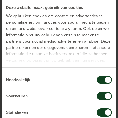
170,00 2 uur spelen € 210,00
Deze website maakt gebruik van cookies
We gebruiken cookies om content en advertenties te
extra spelers € 12,00 pp. extra spelers €
personaliseren, om functies voor social media te bieden
17,00 pp. extra spelers € 21,00 pp.
en om ons websiteverkeer te analyseren. Ook delen we
informatie over uw gebruik van onze site met onze
partners voor social media, adverteren en analyse. Deze
Om het geheel leuk af te sluiten , met alle sterke
partners kunnen deze gegevens combineren met andere
verhalen die erbij horen bieden we een beker
informatie die u aan ze heeft verstrekt of die ze hebben
frisdrank en chips naar keuze aan voor de zeer
verzameld op basis van uw gebruik van hun services.
vriendelijke prijs van € 1,50 pp.
Toestemmingsselectie
Noodzakelijk
Voorkeuren
Statistieken