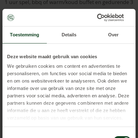
1 uur spel, bbq of warm/koud buffet en gedurende 3
uur drinken voor
€ 50,00 pp
Toestemming
Details
Over
Deze website maakt gebruik van cookies
We gebruiken cookies om content en advertenties te
personaliseren, om functies voor social media te bieden
en om ons websiteverkeer te analyseren. Ook delen we
informatie over uw gebruik van onze site met onze
partners voor social media, adverteren en analyse. Deze
1 uur spelen
partners kunnen deze gegevens combineren met andere
informatie die u aan ze heeft verstrekt of die ze hebben
€ 17,
50 p.p.
verzameld op basis van uw gebruik van hun services.
Vanaf 8 personen te boeken.
Toestemmingsselectie